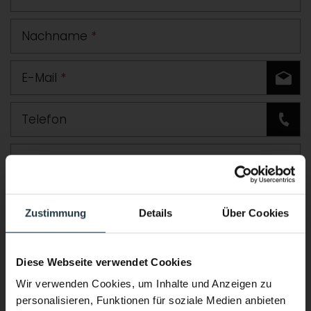
Nachname
*
E-Mail
*
Telefon
Straße
PLZ
Ort
Zustimmung
Details
Über Cookies
Land
Diese Webseite verwendet Cookies
Zusätzliche Angaben oder Fragen
Wir verwenden Cookies, um Inhalte und Anzeigen zu
personalisieren, Funktionen für soziale Medien anbieten