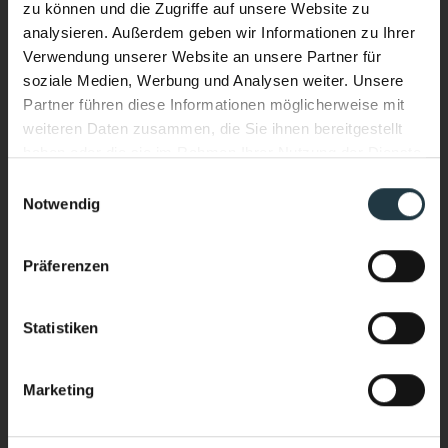
zu können und die Zugriffe auf unsere Website zu
analysieren. Außerdem geben wir Informationen zu Ihrer
Verwendung unserer Website an unsere Partner für
soziale Medien, Werbung und Analysen weiter. Unsere
Partner führen diese Informationen möglicherweise mit
weiteren Daten zusammen, die Sie ihnen bereitgestellt
haben oder die sie im Rahmen Ihrer Nutzung der Dienste
gesammelt haben.
Einwilligungsauswahl
Notwendig
Ich interessiere mich für:
*
Performance & Soul – jetzt auch
Wellnessurlaub
im Wasser.
Präferenzen
Bergsport/Alpinismus (Klettern, Skitouring,
Neuer Infinity Pool. Neue Energie.
Freeriden, Trailrunning usw.)
Ganzjährig beheizt. Mit Blick auf die
Sport & Aktivurlaub (Wandern, Skifahren, geführte
Statistiken
Sportprogramme usw.)
hochalpine Bergwelt des Pitztals.
Yoga & Meditationkarp
Marketing
Stärker heimkommen als ankommen.