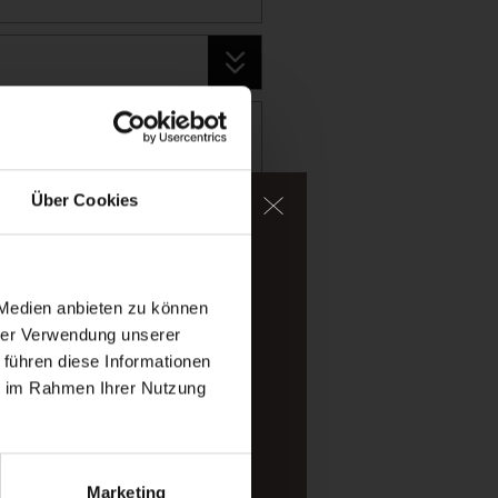
Über Cookies
im Wasser.
halpine Bergwelt des
 Medien anbieten zu können
hrer Verwendung unserer
 führen diese Informationen
ie im Rahmen Ihrer Nutzung
Marketing