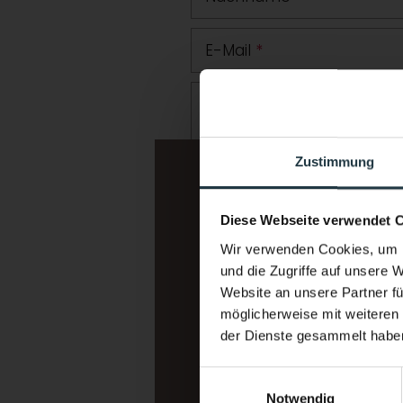
E-Mail
*
Zusätzliche Angaben ode
Zustimmung
Diese Webseite verwendet 
Wir verwenden Cookies, um I
und die Zugriffe auf unsere 
Website an unsere Partner fü
möglicherweise mit weiteren
Ich interessiere mich für:
*
der Dienste gesammelt habe
Wellnessurlaub
Einwilligungsauswahl
Bergsport/Alpinismus (Klett
Notwendig