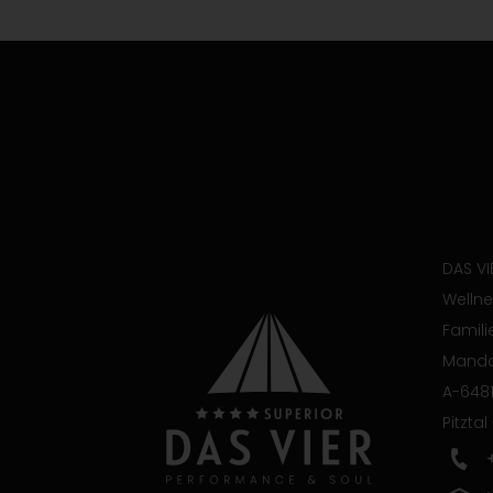
DAS VI
Wellne
Famili
Manda
A-6481
Pitztal