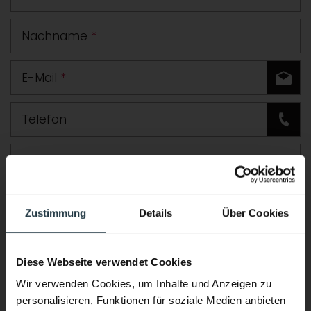
Nachname
*
E-Mail
*
Telefon
Straße
PLZ
Ort
Zustimmung
Details
Über Cookies
Land
Diese Webseite verwendet Cookies
Zusätzliche Angaben oder Fragen
Wir verwenden Cookies, um Inhalte und Anzeigen zu
personalisieren, Funktionen für soziale Medien anbieten