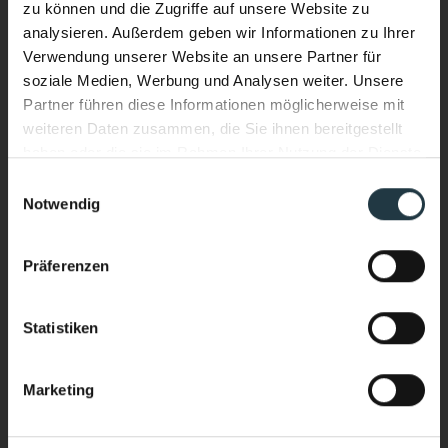
zu können und die Zugriffe auf unsere Website zu
analysieren. Außerdem geben wir Informationen zu Ihrer
Verwendung unserer Website an unsere Partner für
soziale Medien, Werbung und Analysen weiter. Unsere
Partner führen diese Informationen möglicherweise mit
weiteren Daten zusammen, die Sie ihnen bereitgestellt
haben oder die sie im Rahmen Ihrer Nutzung der Dienste
gesammelt haben.
Einwilligungsauswahl
Notwendig
Ich interessiere mich für:
*
Performance & Soul – jetzt auch
Wellnessurlaub
im Wasser.
Präferenzen
Bergsport/Alpinismus (Klettern, Skitouring,
Neuer Infinity Pool. Neue Energie.
Freeriden, Trailrunning usw.)
Ganzjährig beheizt. Mit Blick auf die
Sport & Aktivurlaub (Wandern, Skifahren, geführte
Statistiken
Sportprogramme usw.)
hochalpine Bergwelt des Pitztals.
Yoga & Meditationkarp
Marketing
Stärker heimkommen als ankommen.