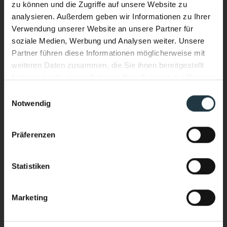
zu können und die Zugriffe auf unsere Website zu
analysieren. Außerdem geben wir Informationen zu Ihrer
Verwendung unserer Website an unsere Partner für
soziale Medien, Werbung und Analysen weiter. Unsere
Partner führen diese Informationen möglicherweise mit
weiteren Daten zusammen, die Sie ihnen bereitgestellt
haben oder die sie im Rahmen Ihrer Nutzung der Dienste
gesammelt haben.
Einwilligungsauswahl
Notwendig
Ich interessiere mich für:
*
Performance & Soul – jetzt auch
Wellnessurlaub
im Wasser.
Präferenzen
Bergsport/Alpinismus (Klettern, Skitouring,
Neuer Infinity Pool. Neue Energie.
Freeriden, Trailrunning usw.)
Ganzjährig beheizt. Mit Blick auf die
Sport & Aktivurlaub (Wandern, Skifahren, geführte
Statistiken
Sportprogramme usw.)
hochalpine Bergwelt des Pitztals.
Yoga & Meditationkarp
Marketing
Stärker heimkommen als ankommen.