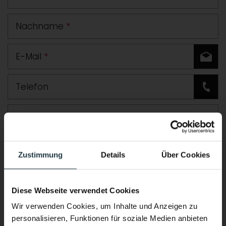
Nachname
*
E-Mail
*
Telefon
Straße
PLZ
Ort
Zustimmung
Details
Über Cookies
Land
Diese Webseite verwendet Cookies
Zusätzliche Angaben oder Fragen
Wir verwenden Cookies, um Inhalte und Anzeigen zu
personalisieren, Funktionen für soziale Medien anbieten