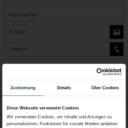
Nachname
*
E-Mail
*
Telefon
Straße
PLZ
Ort
Zustimmung
Details
Über Cookies
Land
Diese Webseite verwendet Cookies
Zusätzliche Angaben oder Fragen
Wir verwenden Cookies, um Inhalte und Anzeigen zu
personalisieren, Funktionen für soziale Medien anbieten