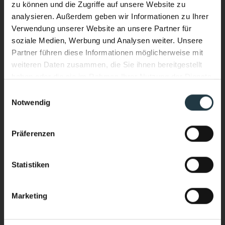
zu können und die Zugriffe auf unsere Website zu
analysieren. Außerdem geben wir Informationen zu Ihrer
Verwendung unserer Website an unsere Partner für
soziale Medien, Werbung und Analysen weiter. Unsere
Partner führen diese Informationen möglicherweise mit
weiteren Daten zusammen, die Sie ihnen bereitgestellt
haben oder die sie im Rahmen Ihrer Nutzung der Dienste
gesammelt haben.
Einwilligungsauswahl
Notwendig
Ich interessiere mich für:
*
Performance & Soul – jetzt auch
Wellnessurlaub
im Wasser.
Präferenzen
Bergsport/Alpinismus (Klettern, Skitouring,
Neuer Infinity Pool. Neue Energie.
Freeriden, Trailrunning usw.)
Ganzjährig beheizt. Mit Blick auf die
Sport & Aktivurlaub (Wandern, Skifahren, geführte
Statistiken
Sportprogramme usw.)
hochalpine Bergwelt des Pitztals.
Yoga & Meditationkarp
Marketing
Stärker heimkommen als ankommen.