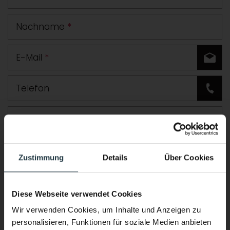
Nachname
*
E-Mail
*
Telefon
Straße
PLZ
Ort
Zustimmung
Details
Über Cookies
Land
Diese Webseite verwendet Cookies
Zusätzliche Angaben oder Fragen
Wir verwenden Cookies, um Inhalte und Anzeigen zu
personalisieren, Funktionen für soziale Medien anbieten