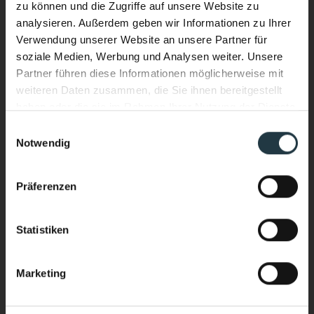
zu können und die Zugriffe auf unsere Website zu
analysieren. Außerdem geben wir Informationen zu Ihrer
Verwendung unserer Website an unsere Partner für
soziale Medien, Werbung und Analysen weiter. Unsere
Partner führen diese Informationen möglicherweise mit
weiteren Daten zusammen, die Sie ihnen bereitgestellt
haben oder die sie im Rahmen Ihrer Nutzung der Dienste
gesammelt haben.
Einwilligungsauswahl
Notwendig
Ich interessiere mich für:
*
Performance & Soul – jetzt auch
Wellnessurlaub
im Wasser.
Präferenzen
Bergsport/Alpinismus (Klettern, Skitouring,
Neuer Infinity Pool. Neue Energie.
Freeriden, Trailrunning usw.)
Ganzjährig beheizt. Mit Blick auf die
Sport & Aktivurlaub (Wandern, Skifahren, geführte
Statistiken
Sportprogramme usw.)
hochalpine Bergwelt des Pitztals.
Yoga & Meditationkarp
Marketing
Stärker heimkommen als ankommen.