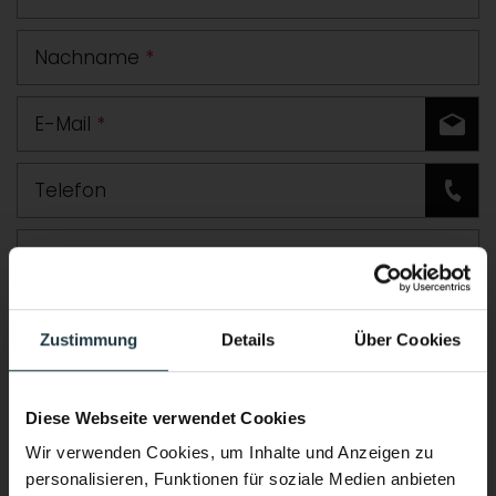
Nachname
*
E-Mail
*
Telefon
Straße
PLZ
Ort
Zustimmung
Details
Über Cookies
Land
Diese Webseite verwendet Cookies
Zusätzliche Angaben oder Fragen
Wir verwenden Cookies, um Inhalte und Anzeigen zu
personalisieren, Funktionen für soziale Medien anbieten