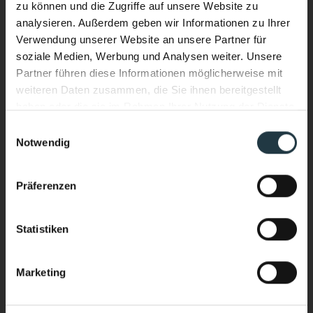
zu können und die Zugriffe auf unsere Website zu
analysieren. Außerdem geben wir Informationen zu Ihrer
Verwendung unserer Website an unsere Partner für
soziale Medien, Werbung und Analysen weiter. Unsere
Partner führen diese Informationen möglicherweise mit
weiteren Daten zusammen, die Sie ihnen bereitgestellt
haben oder die sie im Rahmen Ihrer Nutzung der Dienste
gesammelt haben.
Einwilligungsauswahl
Notwendig
Ich interessiere mich für:
*
Performance & Soul – jetzt auch
Wellnessurlaub
im Wasser.
Präferenzen
Bergsport/Alpinismus (Klettern, Skitouring,
Neuer Infinity Pool. Neue Energie.
Freeriden, Trailrunning usw.)
Ganzjährig beheizt. Mit Blick auf die
Sport & Aktivurlaub (Wandern, Skifahren, geführte
Statistiken
Sportprogramme usw.)
hochalpine Bergwelt des Pitztals.
Yoga & Meditationkarp
Marketing
Stärker heimkommen als ankommen.