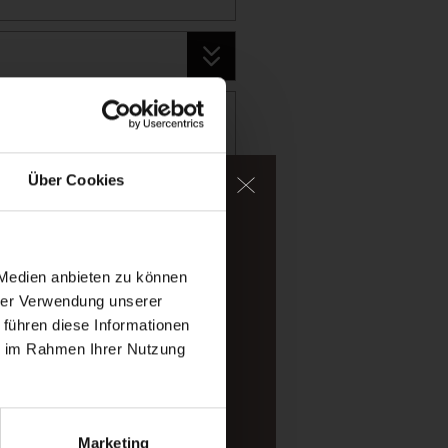
Über Cookies
im Wasser.
halpine Bergwelt des
 Medien anbieten zu können
hrer Verwendung unserer
 führen diese Informationen
ie im Rahmen Ihrer Nutzung
Marketing