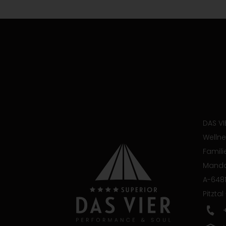
DAS VI
Wellne
Famili
Manda
A-6481
Pitztal