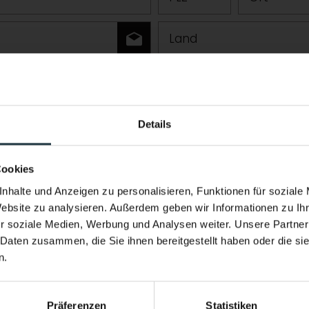
Land
r Fragen
Details
Performance & Soul – jetzt auch 
Neuer Infinity Pool. Neue Energie.
Cookies
Ganzjährig beheizt. Mit Blick auf die hoc
nhalte und Anzeigen zu personalisieren, Funktionen für soziale
Website zu analysieren. Außerdem geben wir Informationen zu I
Pitztals.
r soziale Medien, Werbung und Analysen weiter. Unsere Partner
Stärker heimkommen als ankommen.
 Daten zusammen, die Sie ihnen bereitgestellt haben oder die s
n.
ern, Skitouring, Freeriden, Trailrunning usw.)
Präferenzen
Statistiken