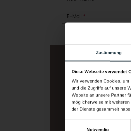
E-Mail
*
Zusätzliche Angaben ode
Zustimmung
Diese Webseite verwendet 
Wir verwenden Cookies, um I
und die Zugriffe auf unsere 
Website an unsere Partner fü
möglicherweise mit weiteren
Ich interessiere mich für:
*
der Dienste gesammelt habe
Wellnessurlaub
Einwilligungsauswahl
Bergsport/Alpinismus (Klett
Notwendig