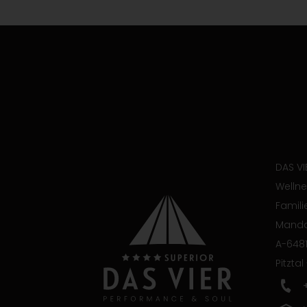
DAS VI
Wellne
Famili
Manda
A-6481
Pitztal