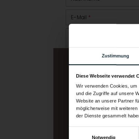
E-Mail
*
Zusätzliche Angaben ode
Zustimmung
Diese Webseite verwendet 
Wir verwenden Cookies, um I
und die Zugriffe auf unsere 
Website an unsere Partner fü
möglicherweise mit weiteren
Ich interessiere mich für:
*
der Dienste gesammelt habe
Wellnessurlaub
Einwilligungsauswahl
Bergsport/Alpinismus (Klett
Notwendig