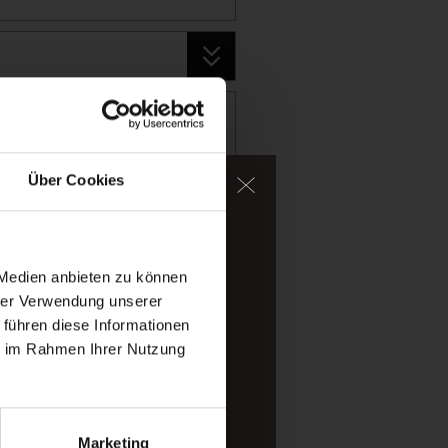
Über Cookies
im Wasser.
halpine Bergwelt des
 Medien anbieten zu können
hrer Verwendung unserer
 führen diese Informationen
ie im Rahmen Ihrer Nutzung
Marketing