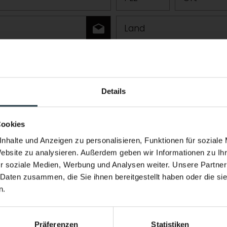
Land
r Fragen
Details
Performance & Soul – jetzt auch 
Neuer Infinity Pool. Neue Energie.
Cookies
Ganzjährig beheizt. Mit Blick auf die hoc
nhalte und Anzeigen zu personalisieren, Funktionen für soziale
Website zu analysieren. Außerdem geben wir Informationen zu I
Pitztals.
r soziale Medien, Werbung und Analysen weiter. Unsere Partner
Stärker heimkommen als ankommen.
 Daten zusammen, die Sie ihnen bereitgestellt haben oder die s
n.
ern, Skitouring, Freeriden, Trailrunning usw.)
Präferenzen
Statistiken