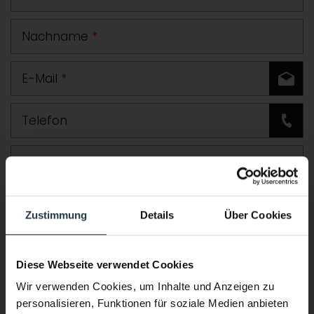
Nachname
*
E-Mail
*
Telefon
Straße
PLZ
Ort
Zustimmung
Details
Über Cookies
Land
Diese Webseite verwendet Cookies
Zusätzliche Angaben oder Fragen
Wir verwenden Cookies, um Inhalte und Anzeigen zu
personalisieren, Funktionen für soziale Medien anbieten