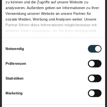
zu können und die Zugriffe auf unsere Website zu
analysieren. Außerdem geben wir Informationen zu Ihrer
Verwendung unserer Website an unsere Partner für
soziale Medien, Werbung und Analysen weiter. Unsere
Partner führen diese Informationen möglicherweise mit
weiteren Daten zusammen, die Sie ihnen bereitgestellt
haben oder die sie im Rahmen Ihrer Nutzung der Dienste
gesammelt haben.
Einwilligungsauswahl
Notwendig
Ich interessiere mich für:
*
Performance & Soul – jetzt auch
Wellnessurlaub
im Wasser.
Präferenzen
Bergsport/Alpinismus (Klettern, Skitouring,
Neuer Infinity Pool. Neue Energie.
Freeriden, Trailrunning usw.)
Ganzjährig beheizt. Mit Blick auf die
Sport & Aktivurlaub (Wandern, Skifahren, geführte
Statistiken
Sportprogramme usw.)
hochalpine Bergwelt des Pitztals.
Yoga & Meditationkarp
Marketing
Stärker heimkommen als ankommen.