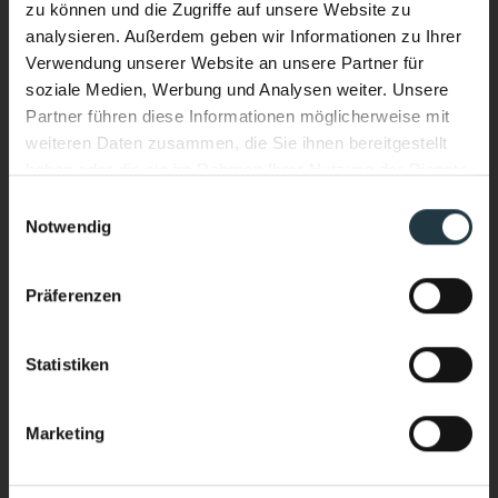
zu können und die Zugriffe auf unsere Website zu
analysieren. Außerdem geben wir Informationen zu Ihrer
Verwendung unserer Website an unsere Partner für
soziale Medien, Werbung und Analysen weiter. Unsere
Partner führen diese Informationen möglicherweise mit
weiteren Daten zusammen, die Sie ihnen bereitgestellt
haben oder die sie im Rahmen Ihrer Nutzung der Dienste
gesammelt haben.
Einwilligungsauswahl
Notwendig
Ich interessiere mich für:
*
Performance & Soul – jetzt auch
Wellnessurlaub
im Wasser.
Präferenzen
Bergsport/Alpinismus (Klettern, Skitouring,
Neuer Infinity Pool. Neue Energie.
Freeriden, Trailrunning usw.)
Ganzjährig beheizt. Mit Blick auf die
Sport & Aktivurlaub (Wandern, Skifahren, geführte
Statistiken
Sportprogramme usw.)
hochalpine Bergwelt des Pitztals.
Yoga & Meditationkarp
Marketing
Stärker heimkommen als ankommen.