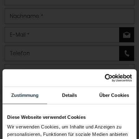
Nachname
*
E-Mail
*
Telefon
Straße
PLZ
Ort
Zustimmung
Details
Über Cookies
Land
Diese Webseite verwendet Cookies
Zusätzliche Angaben oder Fragen
Wir verwenden Cookies, um Inhalte und Anzeigen zu
personalisieren, Funktionen für soziale Medien anbieten