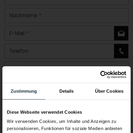
Nachname
*
E-Mail
*
Telefon
Straße
PLZ
Ort
Zustimmung
Details
Über Cookies
Land
Diese Webseite verwendet Cookies
Zusätzliche Angaben oder Fragen
Wir verwenden Cookies, um Inhalte und Anzeigen zu
personalisieren, Funktionen für soziale Medien anbieten