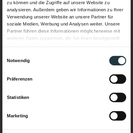
zu können und die Zugriffe auf unsere Website zu
analysieren. Außerdem geben wir Informationen zu Ihrer
Verwendung unserer Website an unsere Partner für
soziale Medien, Werbung und Analysen weiter. Unsere
Partner führen diese Informationen möglicherweise mit
weiteren Daten zusammen, die Sie ihnen bereitgestellt
haben oder die sie im Rahmen Ihrer Nutzung der Dienste
gesammelt haben.
Einwilligungsauswahl
Notwendig
Ich interessiere mich für:
*
Performance & Soul – jetzt auch
Wellnessurlaub
im Wasser.
Präferenzen
Bergsport/Alpinismus (Klettern, Skitouring,
Neuer Infinity Pool. Neue Energie.
Freeriden, Trailrunning usw.)
Ganzjährig beheizt. Mit Blick auf die
Sport & Aktivurlaub (Wandern, Skifahren, geführte
Statistiken
Sportprogramme usw.)
hochalpine Bergwelt des Pitztals.
Yoga & Meditationkarp
Marketing
Stärker heimkommen als ankommen.