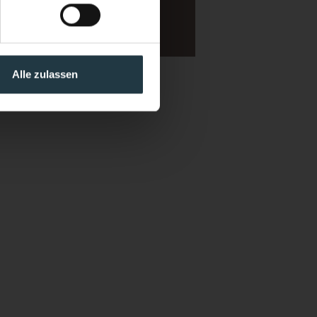
Alle zulassen
tion officer for the purpose
form.
Further information