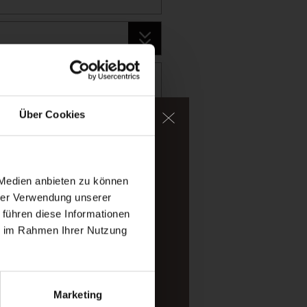
Über Cookies
ater, too.
igh-alpine mountains of
 Medien anbieten zu können
hrer Verwendung unserer
 führen diese Informationen
ou arrived.
ie im Rahmen Ihrer Nutzung
Marketing