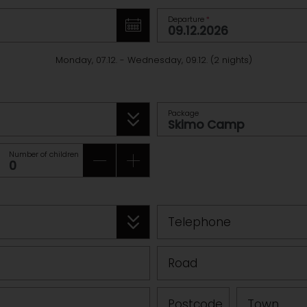
Departure
*
Monday, 07.12.
-
Wednesday, 09.12.
(
2
nights
)
Package
Number of children
Telephone
Road
Postcode
Town