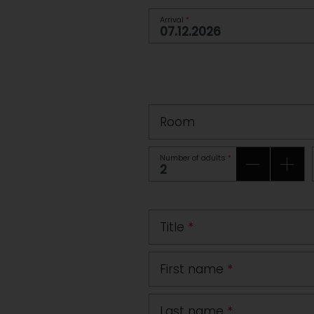
Arrival
*
Room
Number of adults
*
Title
*
First name
*
Last name
*