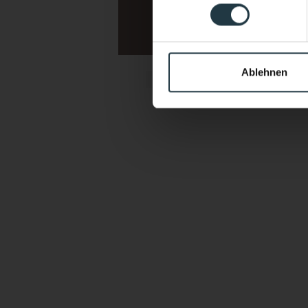
Sports & active vacations 
Yoga & Meditation Carp
Ablehnen
I agree that the persona
of processing my enquiry