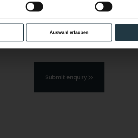
Discover now
(hiking, skiing, guided sports programs, etc.)
Auswahl erlauben
l data entered by me may be processed by the data protec
 on the basis of the consent given by me by sending the 
Submit enquiry