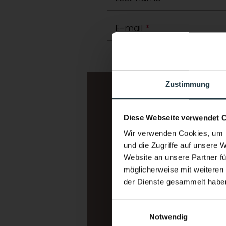
E-mail
*
Comment
Zustimmung
Diese Webseite verwendet 
Wir verwenden Cookies, um I
und die Zugriffe auf unsere 
Website an unsere Partner fü
möglicherweise mit weiteren
der Dienste gesammelt habe
I am interested in:
*
Wellness vacation
Einwilligungsauswahl
Mountain sports/alpinism (cl
Notwendig