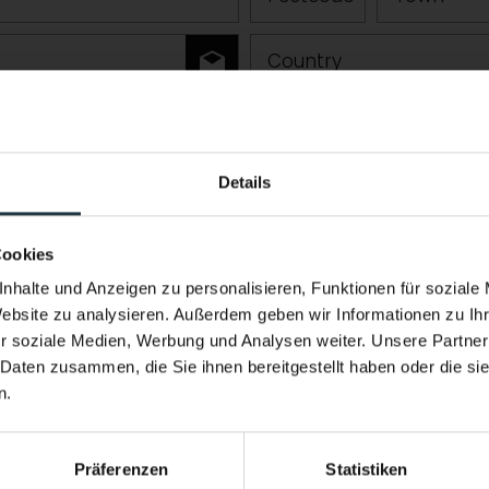
Country
Details
Performance & Soul – now in the w
New infinity pool. New energy.
Cookies
Heated year-round. With a view of the h
nhalte und Anzeigen zu personalisieren, Funktionen für soziale
Website zu analysieren. Außerdem geben wir Informationen zu I
the Pitztal Valley.
r soziale Medien, Werbung und Analysen weiter. Unsere Partner
Come home feeling stronger than when y
 Daten zusammen, die Sie ihnen bereitgestellt haben oder die s
n.
imbing, ski touring, freeriding, trail running, etc.)
Präferenzen
Statistiken