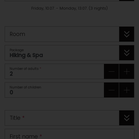
Friday, 10.07.
-
Monday, 13.07.
(
3
nights
)
Room
Package
Number of adults
*
Number of children
Title
*
First name
*