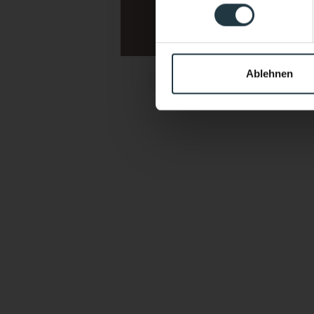
Sports & active vacations 
Yoga & Meditation Carp
Ablehnen
I agree that the persona
of processing my enquiry