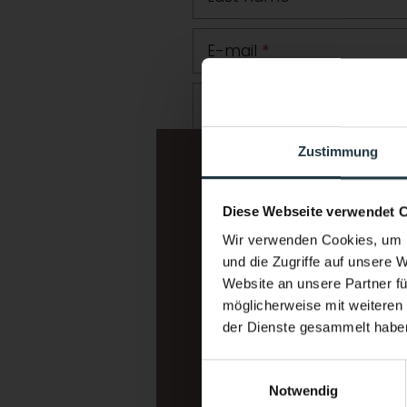
E-mail
*
Comment
Zustimmung
Diese Webseite verwendet 
Wir verwenden Cookies, um I
und die Zugriffe auf unsere 
Website an unsere Partner fü
möglicherweise mit weiteren
der Dienste gesammelt habe
I am interested in:
*
Wellness vacation
Einwilligungsauswahl
Mountain sports/alpinism (cl
Notwendig