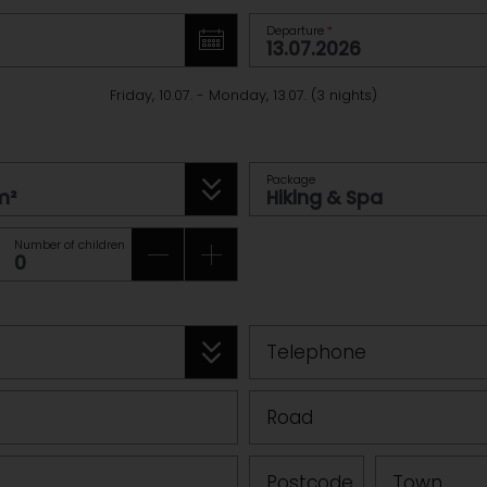
Departure
*
Friday, 10.07.
-
Monday, 13.07.
(
3
nights
)
Package
Number of children
Telephone
Road
Postcode
Town