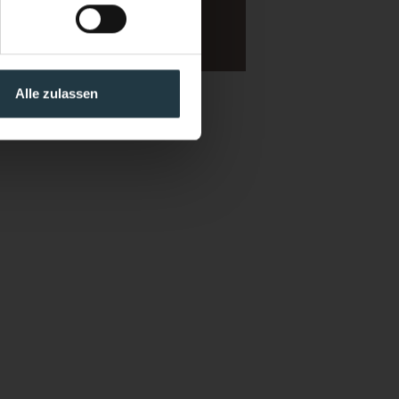
Alle zulassen
tion officer for the purpose
form.
Further information