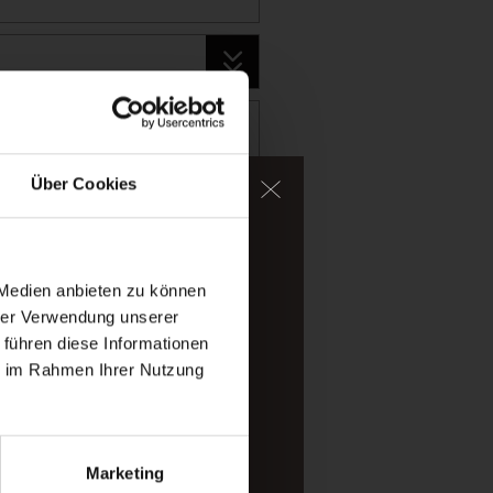
Über Cookies
ater, too.
igh-alpine mountains of
 Medien anbieten zu können
hrer Verwendung unserer
 führen diese Informationen
ou arrived.
ie im Rahmen Ihrer Nutzung
Marketing