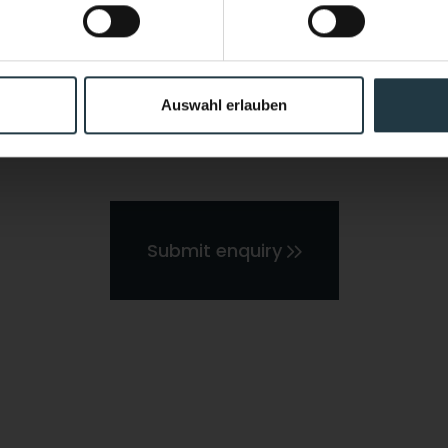
Discover now
(hiking, skiing, guided sports programs, etc.)
Auswahl erlauben
l data entered by me may be processed by the data protec
 on the basis of the consent given by me by sending the 
Submit enquiry