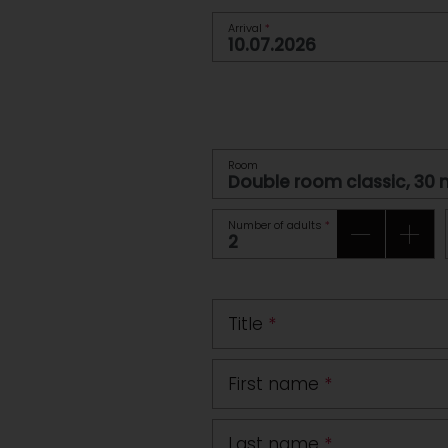
Arrival
*
Room
Number of adults
*
Title
*
First name
*
Last name
*