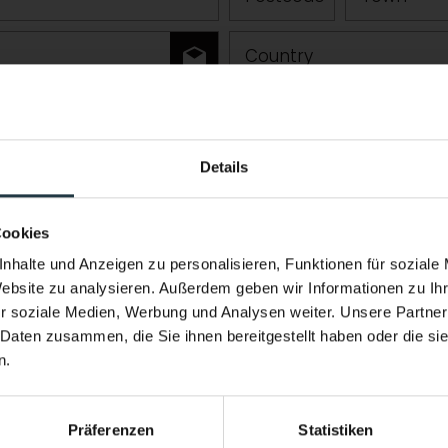
Country
Details
Performance & Soul – now in the w
New infinity pool. New energy.
Cookies
Heated year-round. With a view of the h
nhalte und Anzeigen zu personalisieren, Funktionen für soziale
Website zu analysieren. Außerdem geben wir Informationen zu I
the Pitztal Valley.
r soziale Medien, Werbung und Analysen weiter. Unsere Partner
Come home feeling stronger than when y
 Daten zusammen, die Sie ihnen bereitgestellt haben oder die s
n.
imbing, ski touring, freeriding, trail running, etc.)
Präferenzen
Statistiken