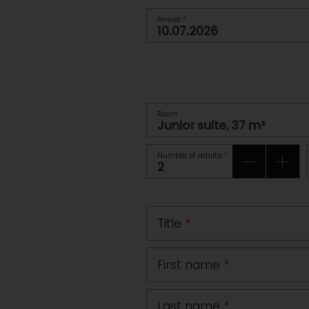
Arrival
*
Room
Number of adults
*
Title
*
First name
*
Last name
*