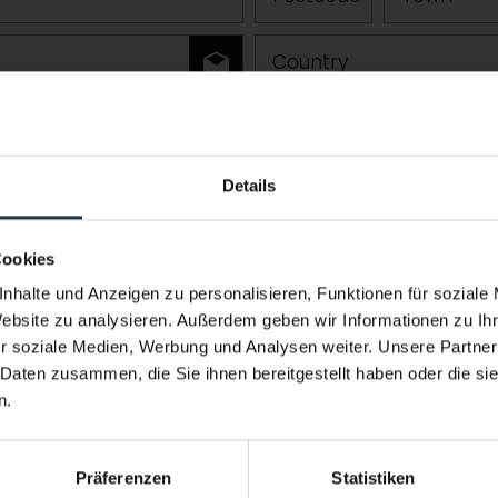
Country
Details
Performance & Soul – now in the w
New infinity pool. New energy.
Cookies
Heated year-round. With a view of the h
nhalte und Anzeigen zu personalisieren, Funktionen für soziale
Website zu analysieren. Außerdem geben wir Informationen zu I
the Pitztal Valley.
r soziale Medien, Werbung und Analysen weiter. Unsere Partner
Come home feeling stronger than when y
 Daten zusammen, die Sie ihnen bereitgestellt haben oder die s
n.
imbing, ski touring, freeriding, trail running, etc.)
Präferenzen
Statistiken