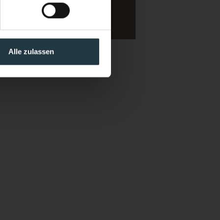
Alle zulassen
tion officer for the purpose
form.
Further information