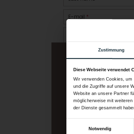
E-mail
*
Comment
Zustimmung
Diese Webseite verwendet 
Wir verwenden Cookies, um I
und die Zugriffe auf unsere 
Website an unsere Partner fü
möglicherweise mit weiteren
der Dienste gesammelt habe
I am interested in:
*
Wellness vacation
Einwilligungsauswahl
Mountain sports/alpinism (cl
Notwendig