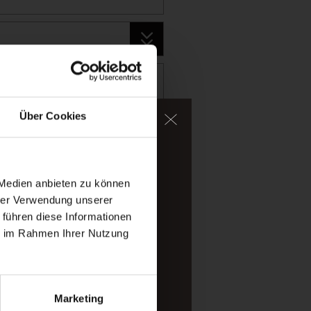
Über Cookies
ater, too.
igh-alpine mountains of
 Medien anbieten zu können
hrer Verwendung unserer
 führen diese Informationen
ou arrived.
ie im Rahmen Ihrer Nutzung
Marketing