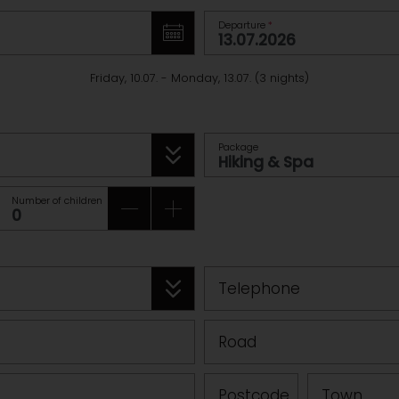
Departure
*
Friday, 10.07.
-
Monday, 13.07.
(
3
nights
)
Package
Number of children
Telephone
Road
Postcode
Town