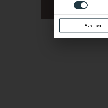
Sports & active vacations 
Yoga & Meditation Carp
Ablehnen
I agree that the persona
of processing my enquiry