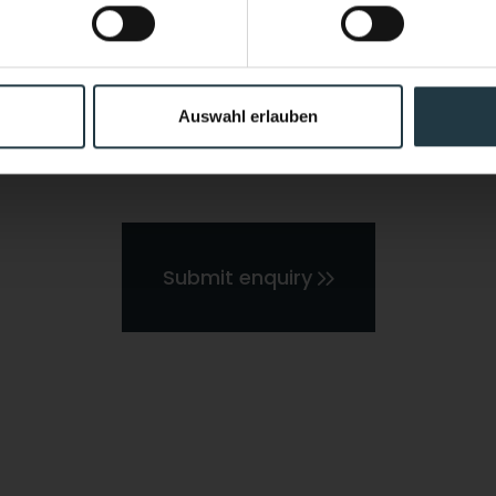
Discover now
(hiking, skiing, guided sports programs, etc.)
Auswahl erlauben
l data entered by me may be processed by the data protec
 on the basis of the consent given by me by sending the 
Submit enquiry