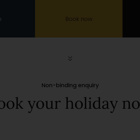
e
Book now
Non-binding enquiry
ook your holiday n