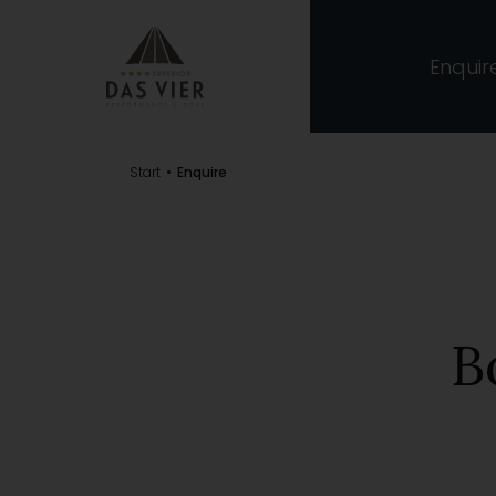
Enquir
Start
Enquire
B