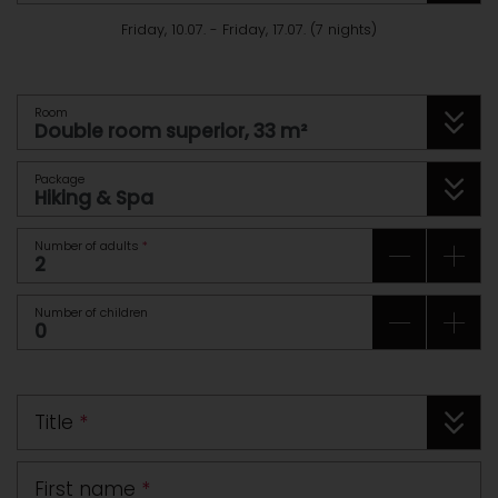
Friday, 10.07.
-
Friday, 17.07.
(
7
nights
)
Room
Package
Number of adults
*
Number of children
Title
*
First name
*