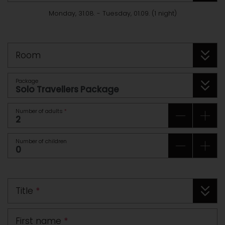
Monday, 31.08.
-
Tuesday, 01.09.
(
1
night
)
Room
Package
Number of adults
*
Number of children
Title
*
First name
*