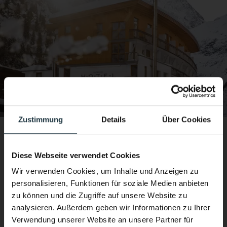
Zustimmung
Details
Über Cookies
Zurzeit suchen wir:
Diese Webseite verwendet Cookies
Wir verwenden Cookies, um Inhalte und Anzeigen zu
Dann werde Teil unseres Teams – DAS VIER!
personalisieren, Funktionen für soziale Medien anbieten
zu können und die Zugriffe auf unsere Website zu
Wir suchen engagierte und leidenschaftliche
analysieren. Außerdem geben wir Informationen zu Ihrer
Menschen,
Verwendung unserer Website an unsere Partner für