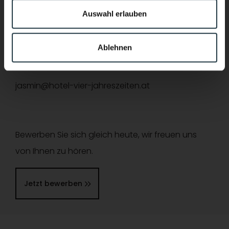
CHEF DE RANG
Auswahl erlauben
SOUS CHEF
CHEF DE PARTIE
Ablehnen
Für mehr Infos zur genauen Stellenbeschreibung:
jasmin@hotel-vier-jahreszeiten.at
Bewerben Sie sich gleich heute, wir freuen uns
von Ihnen zu hören.
Jetzt bewerben