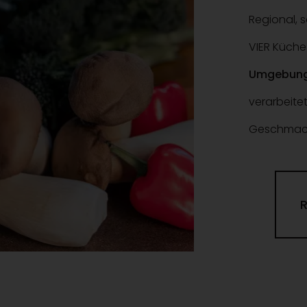
Regional, 
VIER Küch
Umgebun
verarbeite
Geschmack 
R