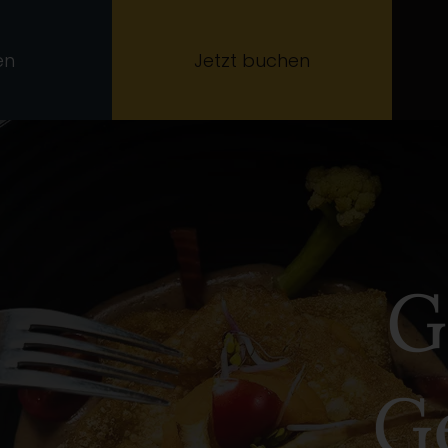
en
Jetzt buchen
G
G