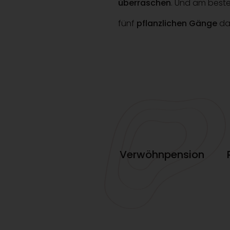
überraschen
. Und am best
fünf
pflanzlichen Gänge
dah
Verwöhnpension