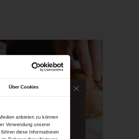
Über Cookies
im Wasser.
halpine Bergwelt des
 Medien anbieten zu können
hrer Verwendung unserer
 führen diese Informationen