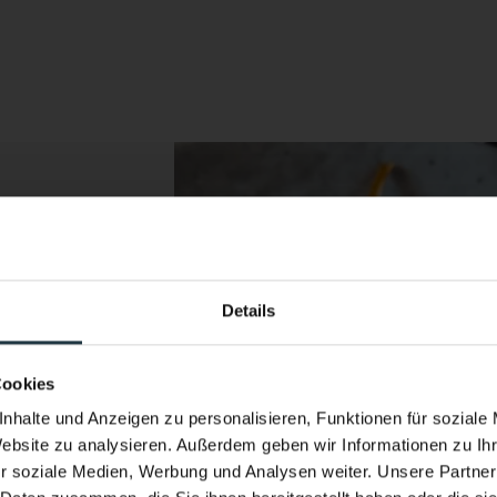
s
Details
Performance & Soul – jetzt auch 
Neuer Infinity Pool. Neue Energie.
Cookies
sion
Ganzjährig beheizt. Mit Blick auf die hoc
nhalte und Anzeigen zu personalisieren, Funktionen für soziale
Website zu analysieren. Außerdem geben wir Informationen zu I
Pitztals.
r soziale Medien, Werbung und Analysen weiter. Unsere Partner