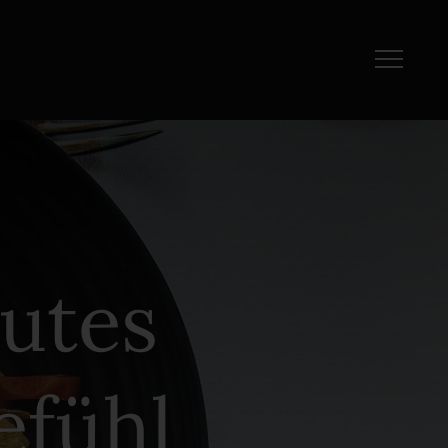
utes
efühl