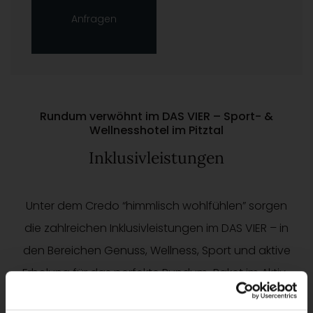
Anfragen
Rundum verwöhnt im DAS VIER – Sport- &
Wellnesshotel im Pitztal
Inklusivleistungen
Unter dem Credo “himmlisch wohlfühlen” sorgen
die zahlreichen Inklusivleistungen im DAS VIER – in
den Bereichen Genuss, Wellness, Sport und aktive
Erholung für das perfekte Rundum-Paket im Aktiv-
und Erholungsurlaub. Folgende Vorteile sind in