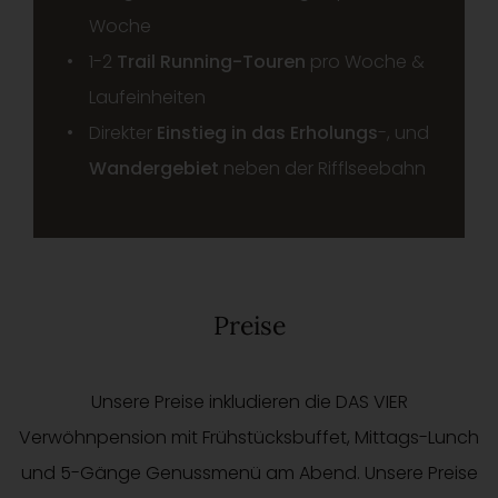
Woche
1-2
Trail Running-Touren
pro Woche &
Laufeinheiten
Direkter
Einstieg in das Erholungs
-, und
Wandergebiet
neben der Rifflseebahn
Preise
Unsere Preise inkludieren die DAS VIER
Verwöhnpension mit Frühstücksbuffet, Mittags-Lunch
und 5-Gänge Genussmenü am Abend. Unsere Preise