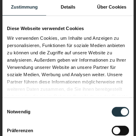
Ihrem Aufenthalt im Vier-Sterne-Superior-Hotel im
Zustimmung
Details
Über Cookies
Pitztal inbegriffen:
Diese Webseite verwendet Cookies
Wir verwenden Cookies, um Inhalte und Anzeigen zu
personalisieren, Funktionen für soziale Medien anbieten
Einfach loslassen.
zu können und die Zugriffe auf unsere Website zu
Wellness
analysieren. Außerdem geben wir Informationen zu Ihrer
Verwendung unserer Website an unsere Partner für
soziale Medien, Werbung und Analysen weiter. Unsere
Schwimmbad
90m²
Partner führen diese Informationen möglicherweise mit
beheizter XL Außenwhirlpool
weiteren Daten zusammen, die Sie ihnen bereitgestellt
Indoor-Whirlpool
haben oder die sie im Rahmen Ihrer Nutzung der Dienste
gesammelt haben.
Pitzi
Kindersauna
Einwilligungsauswahl
Notwendig
Performance & Soul – jetzt auch
Extra Saunabereich für Erwachsene
:
im Wasser.
Finnische Sauna, Dampfbad,
Präferenzen
Infrarotkabine, Frischluftraum, Pitztaler