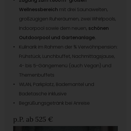
Zugang zum 1.800 m² großen
Wellnessbereich
mit drei Saunawelten,
großzügigen Ruheräumen, zwei Whirlpools,
Indoorpool sowie dem neuen,
schönen
Outdoorpool und Gartenanlage.
Kulinarik im Rahmen der ¾ Verwöhnpension:
Frühstück, Lunchbuffet, Nachmittagsjause,
4- bis 5-Gängemenü (auch Vegan) und
Themenbuffets
WLAN, Parkplatz, Bademantel und
Badetasche inklusive
Begrüßungsgetränk bei Anreise
p.P. ab 525 €