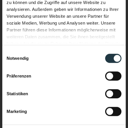
zu können und die Zugriffe auf unsere Website zu
analysieren. Außerdem geben wir Informationen zu Ihrer
Verwendung unserer Website an unsere Partner für
soziale Medien, Werbung und Analysen weiter. Unsere
Partner führen diese Informationen möglicherweise mit
weiteren Daten zusammen, die Sie ihnen bereitgestellt
haben oder die sie im Rahmen Ihrer Nutzung der Dienste
gesammelt haben.
Einwilligungsauswahl
Notwendig
Ich interessiere mich für:
*
Performance & Soul – jetzt auch
Wellnessurlaub
im Wasser.
Präferenzen
Bergsport/Alpinismus (Klettern, Skitouring,
Neuer Infinity Pool. Neue Energie.
Freeriden, Trailrunning usw.)
Ganzjährig beheizt. Mit Blick auf die
Sport & Aktivurlaub (Wandern, Skifahren, geführte
Statistiken
Sportprogramme usw.)
hochalpine Bergwelt des Pitztals.
Yoga & Meditationkarp
Marketing
Stärker heimkommen als ankommen.