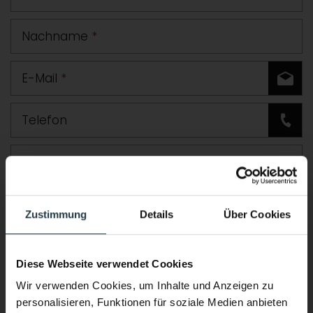
Nachname
*
E-Mail
*
Telefon
Straße
PLZ
Ort
Zustimmung
Details
Über Cookies
Land
Diese Webseite verwendet Cookies
Zusätzliche Angaben oder Fragen
Wir verwenden Cookies, um Inhalte und Anzeigen zu
personalisieren, Funktionen für soziale Medien anbieten