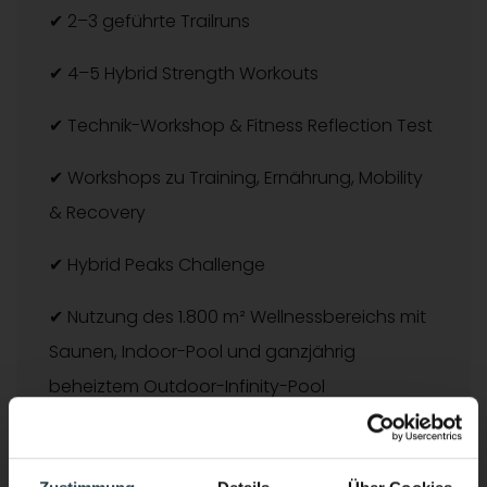
✔ 2–3 geführte Trailruns
✔ 4–5 Hybrid Strength Workouts
✔ Technik-Workshop & Fitness Reflection Test
✔ Workshops zu Training, Ernährung, Mobility
& Recovery
✔ Hybrid Peaks Challenge
✔ Nutzung des 1.800 m² Wellnessbereichs mit
Saunen, Indoor-Pool und ganzjährig
beheiztem Outdoor-Infinity-Pool
✔ Teilnahme am Performance-&-Soul-
Wochenprogramm des DAS VIER