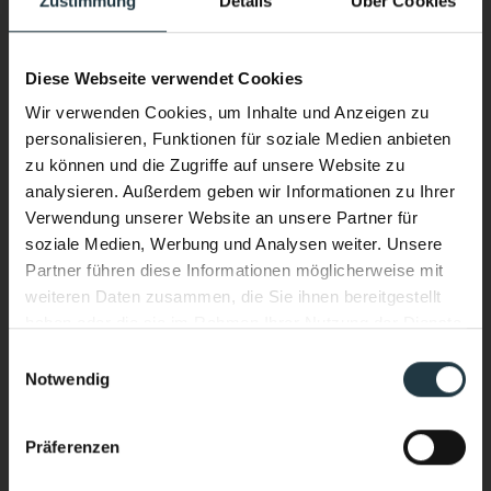
Zustimmung
Details
Über Cookies
Diese Webseite verwendet Cookies
Preise:
Wir verwenden Cookies, um Inhalte und Anzeigen zu
· Unterkunft inkl. aller Inklusivleistungen:
775 €
personalisieren, Funktionen für soziale Medien anbieten
pro Person im Doppelzimmer
zu können und die Zugriffe auf unsere Website zu
analysieren. Außerdem geben wir Informationen zu Ihrer
· Trainingseinheiten (4 Tage):
250 €
Verwendung unserer Website an unsere Partner für
soziale Medien, Werbung und Analysen weiter. Unsere
Gesamtpreis 1025,00 Euro
Partner führen diese Informationen möglicherweise mit
weiteren Daten zusammen, die Sie ihnen bereitgestellt
haben oder die sie im Rahmen Ihrer Nutzung der Dienste
gesammelt haben.
Einzelzimmer Zuschlag 20,00 Euro pro Tag
Einwilligungsauswahl
Notwendig
Performance & Soul – jetzt auch
und Person
im Wasser.
p.P. ab 775 €
Präferenzen
Neuer Infinity Pool. Neue Energie.