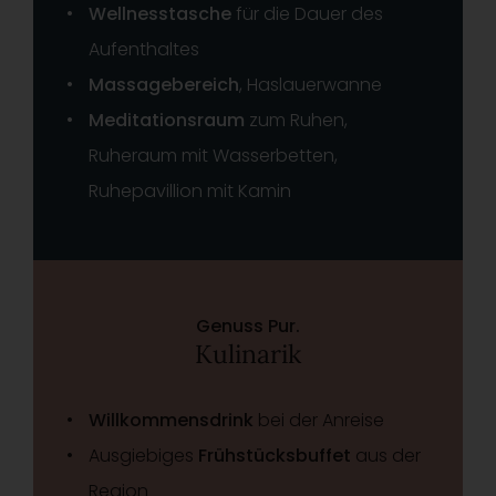
Wellnesstasche
für die Dauer des
Aufenthaltes
Massagebereich
, Haslauerwanne
Meditationsraum
zum Ruhen,
Ruheraum mit Wasserbetten,
Ruhepavillion mit Kamin
Genuss Pur.
Kulinarik
Willkommensdrink
bei der Anreise
Ausgiebiges
Frühstücksbuffet
aus der
Region