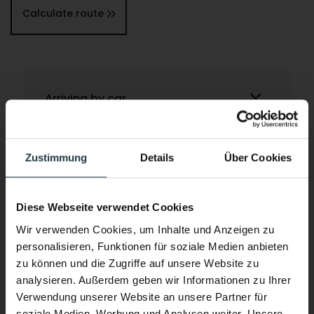
Calculate route
Arriving by car
Zustimmung
Details
Über Cookies
Arriving by train
Diese Webseite verwendet Cookies
Wir verwenden Cookies, um Inhalte und Anzeigen zu
Arriving by bus
personalisieren, Funktionen für soziale Medien anbieten
zu können und die Zugriffe auf unsere Website zu
analysieren. Außerdem geben wir Informationen zu Ihrer
Verwendung unserer Website an unsere Partner für
Arriving by air
soziale Medien, Werbung und Analysen weiter. Unsere