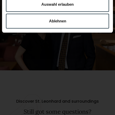
Auswahl erlauben
Ablehnen
Discover St. Leonhard and surroundings
Still got some questions?