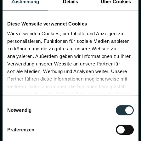
Zustimmung
Details
Über Cookies
Diese Webseite verwendet Cookies
Wir verwenden Cookies, um Inhalte und Anzeigen zu
personalisieren, Funktionen für soziale Medien anbieten
zu können und die Zugriffe auf unsere Website zu
analysieren. Außerdem geben wir Informationen zu Ihrer
Verwendung unserer Website an unsere Partner für
soziale Medien, Werbung und Analysen weiter. Unsere
Partner führen diese Informationen möglicherweise mit
weiteren Daten zusammen, die Sie ihnen bereitgestellt
haben oder die sie im Rahmen Ihrer Nutzung der Dienste
gesammelt haben.
Performance & Soul – now in the
Einwilligungsauswahl
Notwendig
water, too.
New infinity pool. New energy.
Präferenzen
Heated year-round. With a view of the