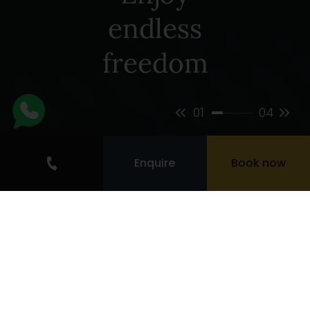
endless
freedom
01
04
Enquire
Book now
Your four-star superior hotel in the Pitztal
Valley
Get out and explore
At our four-star superior hotel in Mandarfen,